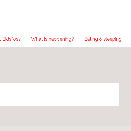
 Eidsfoss
What is happening?
Eating & sleeping